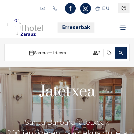
EU
Erreserbak
Sarrera — Irteera
2
Jatetxea
Santa Barbara jatetxeak
200 jankiderentzako lekua du, eta