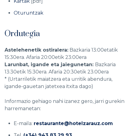
Kartak
[pdf]
Oturuntzak
Ordutegia
Astelehenetik ostiralera:
Bazkaria 13:00etatik
15:30era. Afaria 20:00etik 23:00era
Larunbat, igande eta jaiegunetan:
Bazkaria
13:30etik 15:30era. Afaria 20:30etik 23:00era
* (Urtarriletik maiatzera eta urritik abendura,
igande-gauetan jatetxea itxita dago)
Informazio gehiago nahi izanez gero, jarri gurekin
harremanetan:
E-maila:
restaurante@hotelzarauz.com
Tel.
(+34) 943 83 29 93