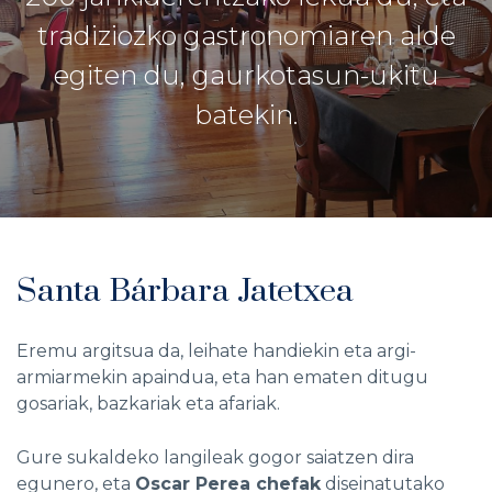
tradiziozko gastronomiaren alde
egiten du, gaurkotasun-ukitu
batekin.
Santa Bárbara Jatetxea
Eremu argitsua da, leihate handiekin eta argi-
armiarmekin apaindua, eta han ematen ditugu
gosariak, bazkariak eta afariak.
Gure sukaldeko langileak gogor saiatzen dira
egunero, eta
Oscar Perea chefak
diseinatutako