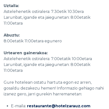
Uztaila:
Astelehenetik ostiralera: 7:30etik 10:30era
Larunbat, igande eta jaiegunetan: 8:00etatik
11:00etara
Abuztu:
8:00etatik 11:00etara egunero
Urtearen gainerakoa:
Astelehenetik ostiralera: 7:00etatik 10:00etara
Larunbat, igande eta jaiegunetan: 8:00etatik
11:00etara
Gure hotelean ostatu hartuta egon ez arren,
gosaldu dezakezu hemen! Informazio gehiago nahi
izanez gero, jarri gurekin harremanetan:
E-maila:
restaurante@hotelzarauz.com