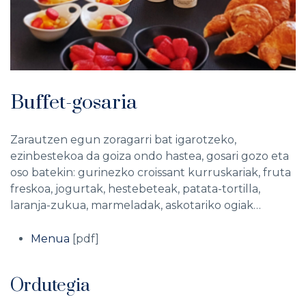
Buffet-gosaria
Zarautzen egun zoragarri bat igarotzeko,
ezinbestekoa da goiza ondo hastea, gosari gozo eta
oso batekin: gurinezko croissant kurruskariak, fruta
freskoa, jogurtak, hestebeteak, patata-tortilla,
laranja-zukua, marmeladak, askotariko ogiak…
Menua
[pdf]
Ordutegia