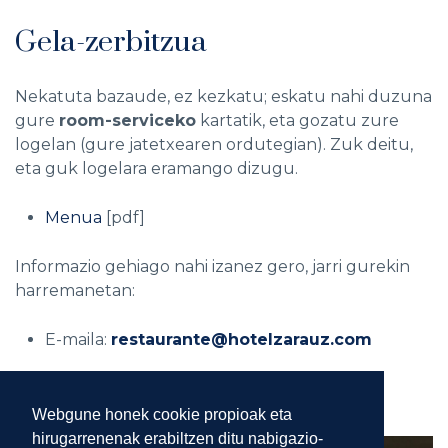
Gela-zerbitzua
Nekatuta bazaude, ez kezkatu; eskatu nahi duzuna
gure
room-serviceko
kartatik, eta gozatu zure
logelan (gure jatetxearen ordutegian). Zuk deitu,
eta guk logelara eramango dizugu.
Menua
[pdf]
Informazio gehiago nahi izanez gero, jarri gurekin
harremanetan:
E-maila:
restaurante@hotelzarauz.com
Tel.
(+34) 943 83 29 93
Webgune honek cookie propioak eta
hirugarrenenak erabiltzen ditu nabigazio-