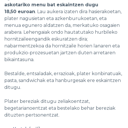
askotariko menu bat eskaintzen dugu
18,50 euroan
. Lau aukera izaten dira hasierakoetan,
plater nagusietan eta azkenburukoetan, eta
menua egunero aldatzen da, merkatuko osagaien
arabera. Lehengaiak ondo hautatutako hurbileko
hornitzaileengandik eskuratzen dira;
nabarmentzekoa da hornitzaile horien lanaren eta
produkzio-prozesuetan jartzen duten arretaren
bikaintasuna.
Bestalde, entsaladak, errazioak, plater konbinatuak,
pasta, sandwichak eta hanburgesak ere eskaintzen
ditugu.
Plater bereziak ditugu zeliakoentzat,
begetarianoentzat eta bestelako behar bereziak
dituzten pertsonentzat.