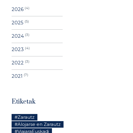
(4)
2026
(5)
2025
(3)
2024
(4)
2023
(3)
2022
(7)
2021
Etiketak
#Zarautz
#Alojarse en Zarautz
#ViajaraEuskadi