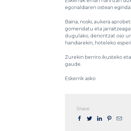
Eskerrak eman nahi izan di
egonaldiaren ostean egindako
Baina, noski, aukera aprobe
gomendatu eta jarraitzeagat
dugulako, denontzat oso urt
handiarekin, hoteleko esperi
Zurekin berriro ikusteko e
gaude.
Eskerrik asko
Share