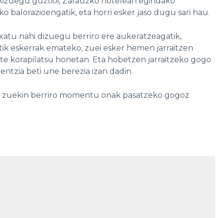
zkizuegu guztioi, Zarauzko hotelean egindako
 balorazioengatik, eta horri esker jaso dugu sari hau.
txatu nahi dizuegu berriro ere aukeratzeagatik,
ik eskerrak emateko, zuei esker hemen jarraitzen
e korapilatsu honetan. Eta hobetzen jarraitzeko gogo
entzia beti une berezia izan dadin.
ta zuekin berriro momentu onak pasatzeko gogoz