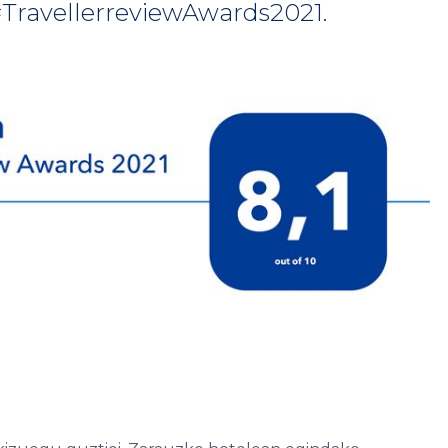
TravellerreviewAwards2021.