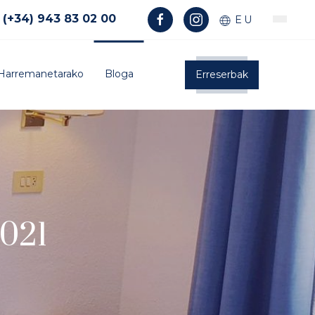
(+34) 943 83 02 00
EU
Harremanetarako
Bloga
Erreserbak
2021