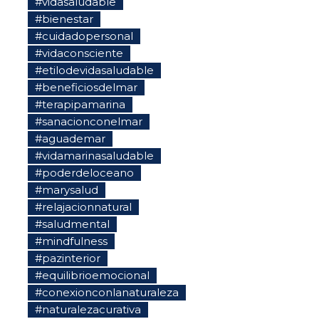
#vidasaludable
#bienestar
#cuidadopersonal
#vidaconsciente
#etilodevidasaludable
#beneficiosdelmar
#terapipamarina
#sanacionconelmar
#aguademar
#vidamarinasaludable
#poderdeloceano
#marysalud
#relajacionnatural
#saludmental
#mindfulness
#pazinterior
#equilibrioemocional
#conexionconlanaturaleza
#naturalezacurativa