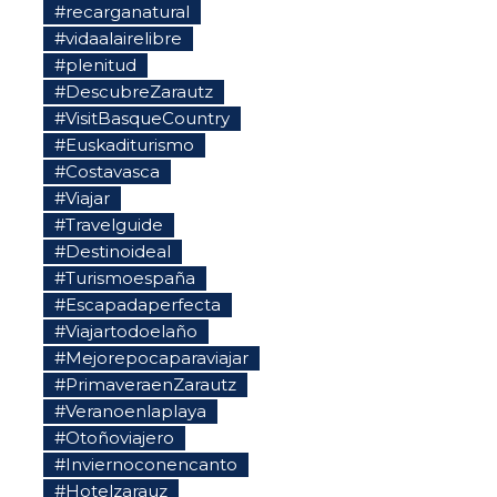
#recarganatural
#vidaalairelibre
#plenitud
#DescubreZarautz
#VisitBasqueCountry
#Euskaditurismo
#Costavasca
#Viajar
#Travelguide
#Destinoideal
#Turismoespaña
#Escapadaperfecta
#Viajartodoelaño
#Mejorepocaparaviajar
#PrimaveraenZarautz
#Veranoenlaplaya
#Otoñoviajero
#Inviernoconencanto
#Hotelzarauz