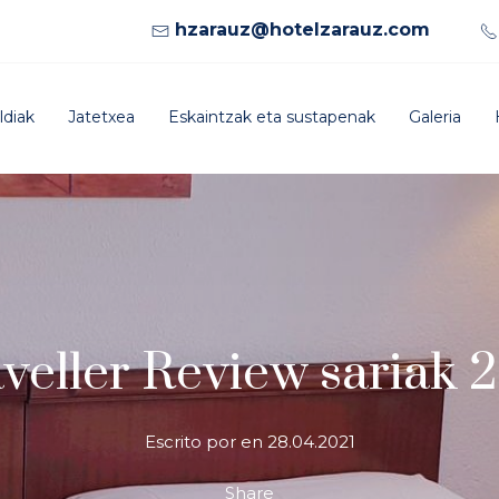
hzarauz@hotelzarauz.com
ldiak
Jatetxea
Eskaintzak eta sustapenak
Galeria
veller Review sariak 
Escrito por en
28.04.2021
Share