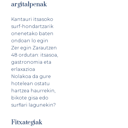
argitalpenak
Kantauri itsasoko
surf-hondartzarik
onenetako baten
ondoan lo egin
Zer egin Zarautzen
48 ordutan: itsasoa,
gastronomia eta
erlaxazioa
Nolakoa da gure
hotelean ostatu
hartzea haurrekin,
bikote gisa edo
surflari lagunekin?
Fitxategiak