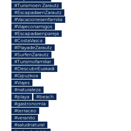
#Turismoen Zarautz
#EscapadaenZarautz
#Vacacionesenfamilia
#Viajeconamigos
#Escapadaenpareja
#CostaVasca
#PlayadeZarautz
#SurfenZarautz
#Turismofamiliar
#DescubriEuskadi
#Gipuzkoa
#Viajes
#naturaleza
#playa
#beach
#gastronomía
#terraceo
#veranito
#saludnatural