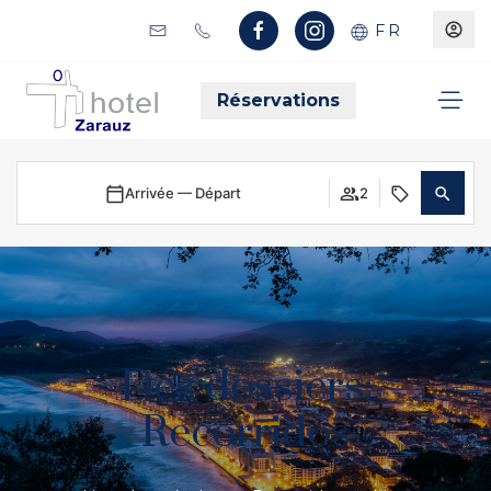
FR
Réservations
Arrivée — Départ
2
Des dossiers:
Recorridos