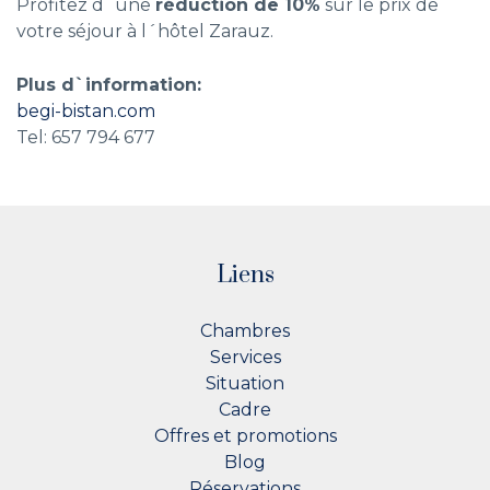
Profitez d´une
réduction de 10%
sur le prix de
votre séjour à l´hôtel Zarauz.
Plus d`information:
begi-bistan.com
Tel: 657 794 677
Liens
Chambres
Services
Situation
Cadre
Offres et promotions
Blog
Réservations