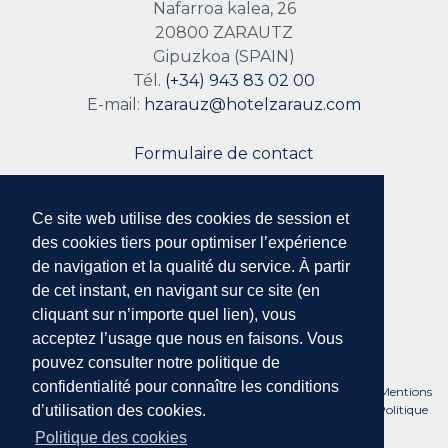
Nafarroa kalea, 26
20800 ZARAUTZ
Gipuzkoa (SPAIN)
Tél.
(+34) 943 83 02 00
E-mail:
hzarauz@hotelzarauz.com
Formulaire de contact
Ce site web utilise des cookies de session et
Suivez nous
des cookies tiers pour optimiser l’expérience
de navigation et la qualité du service. À partir
de cet instant, en navigant sur ce site (en
cliquant sur n’importe quel lien), vous
acceptez l’usage que nous en faisons. Vous
pouvez consulter notre politique de
confidentialité pour connaître les conditions
No. Reg. Entreprises touristiques du Pays Basque : HSS00078 ·
Mentions
légales et Conditions d’utilisation
·
Politique de confidentialité
·
Politique
d’utilisation des cookies.
des cookies
Politique des cookies