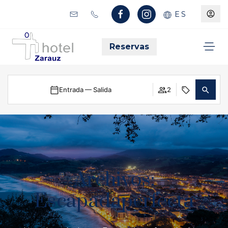
ES
Reservas
Entrada — Salida
2
Archivos:
Escapadaperfecta