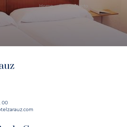
Home
Contacto
rauz
2 00
telzarauz.com