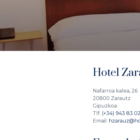
Hotel Za
Nafarroa kalea, 26
20800 Zarautz
Gipuzkoa
Tlf.
(+34) 943 83 0
Email:
hzarauz@ho