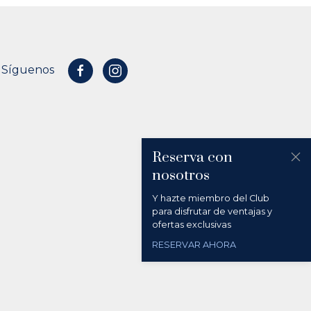
Síguenos
Reserva con
nosotros
Y hazte miembro del Club
para disfrutar de ventajas y
ofertas exclusivas
RESERVAR AHORA