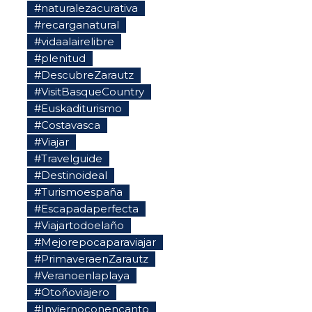
#naturalezacurativa
#recarganatural
#vidaalairelibre
#plenitud
#DescubreZarautz
#VisitBasqueCountry
#Euskaditurismo
#Costavasca
#Viajar
#Travelguide
#Destinoideal
#Turismoespaña
#Escapadaperfecta
#Viajartodoelaño
#Mejorepocaparaviajar
#PrimaveraenZarautz
#Veranoenlaplaya
#Otoñoviajero
#Inviernoconencanto