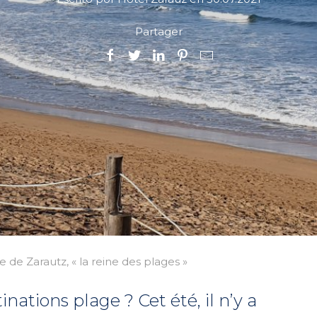
Partager
e de Zarautz, « la reine des plages »
nations plage ? Cet été, il n’y a