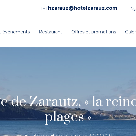
hzarauz@hotelzarauz.com
et événements
Restaurant
Offres et promotions
Galer
e de Zarautz, « la rein
plages »
Escrito por Hotel Zarauz en
30.07.2021