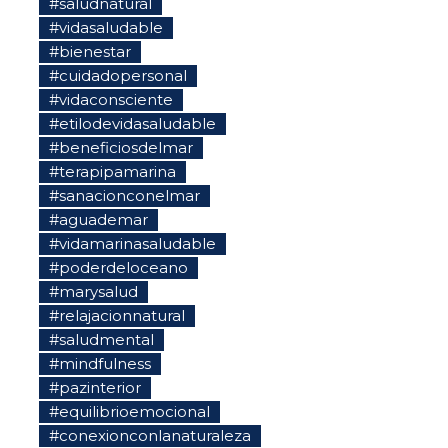
#saludnatural
#vidasaludable
#bienestar
#cuidadopersonal
#vidaconsciente
#etilodevidasaludable
#beneficiosdelmar
#terapipamarina
#sanacionconelmar
#aguademar
#vidamarinasaludable
#poderdeloceano
#marysalud
#relajacionnatural
#saludmental
#mindfulness
#pazinterior
#equilibrioemocional
#conexionconlanaturaleza