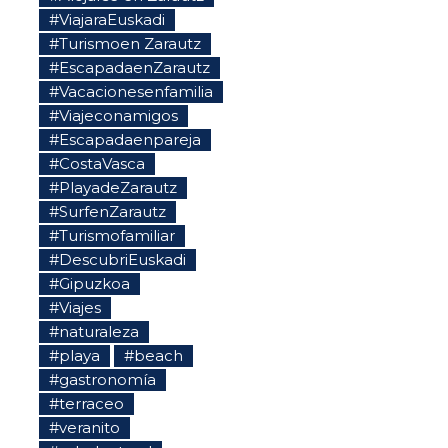
#ViajaraEuskadi
#Turismoen Zarautz
#EscapadaenZarautz
#Vacacionesenfamilia
#Viajeconamigos
#Escapadaenpareja
#CostaVasca
#PlayadeZarautz
#SurfenZarautz
#Turismofamiliar
#DescubriEuskadi
#Gipuzkoa
#Viajes
#naturaleza
#playa
#beach
#gastronomía
#terraceo
#veranito