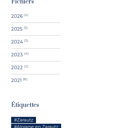
Fichiers
(4)
2026
(5)
2025
(3)
2024
(4)
2023
(2)
2022
(8)
2021
Étiquettes
#Zarautz
#Alojarse en Zarautz