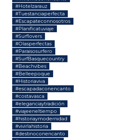
#Hotelzarauz
#Tuestanciaperfecta
#Escapateconnosotros
#Planificatuviaje
#Surflovers
#Olasperfectas
#Paraisosurfero
#SurfBasquecountry
#Beachvibes
#Belleepoque
#Historiaviva
#escapadaconencanto
#costavasca
#eleganciaytradición
#viajeeneltiempo
#historiaymodernidad
#vivirlahistoria
#destinoconencanto